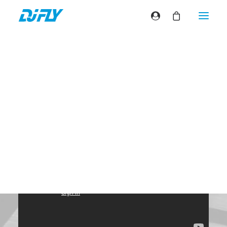
Astronaut In The
Ocean
(Routine/Remix)