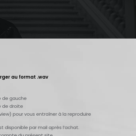
arger au format .wav
ste de gauche
e de droite
 view) pour vous entraîner à la reproduire
t disponible par mail après l’achat.
 compte du présent site.