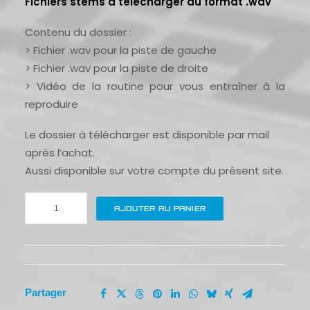
Fichiers stems à télécharger au format .wav
Contenu du dossier :
> Fichier .wav pour la piste de gauche
> Fichier .wav pour la piste de droite
> Vidéo de la routine pour vous entraîner à la
reproduire
Le dossier à télécharger est disponible par mail
après l’achat.
Aussi disponible sur votre compte du présent site.
quantité
AJOUTER AU PANIER
de
Astronaut
in
the
ocean
Partager