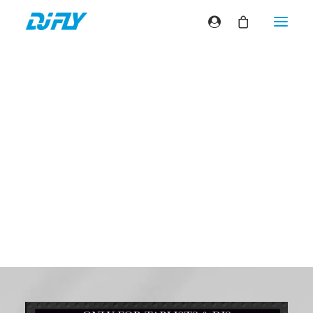
Flip the classics
#6
Sunny