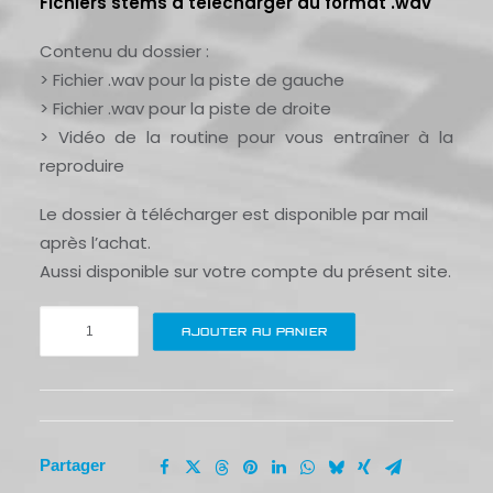
Fichiers stems à télécharger au format .wav
Contenu du dossier :
> Fichier .wav pour la piste de gauche
> Fichier .wav pour la piste de droite
> Vidéo de la routine pour vous entraîner à la
reproduire
Le dossier à télécharger est disponible par mail
après l’achat.
Aussi disponible sur votre compte du présent site.
quantité
AJOUTER AU PANIER
de
Flip
the
classics
#6
Partager
|