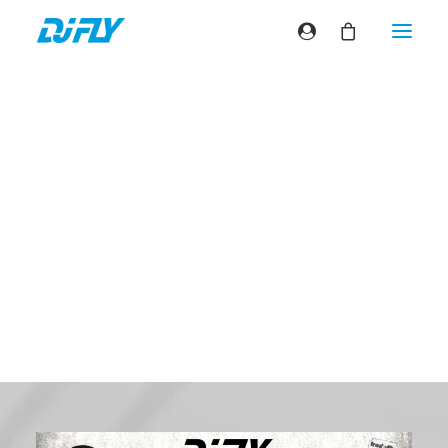
DJ FLY
Freaky Fresh
Break
(vinyle)