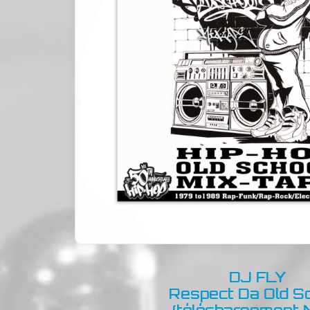
DJ FLY
Respect Da Old S