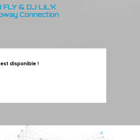
 FLY & DJ LIL’K
bway Connection
est disponible !