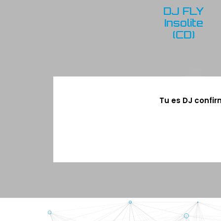
DJ FLY
Insolite
(CD)
Tu es DJ confir