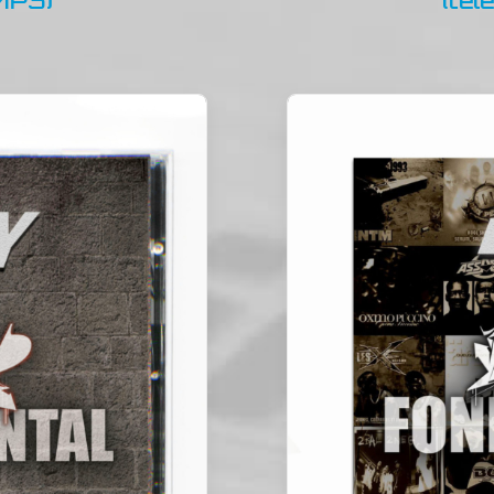
MP3)
(té