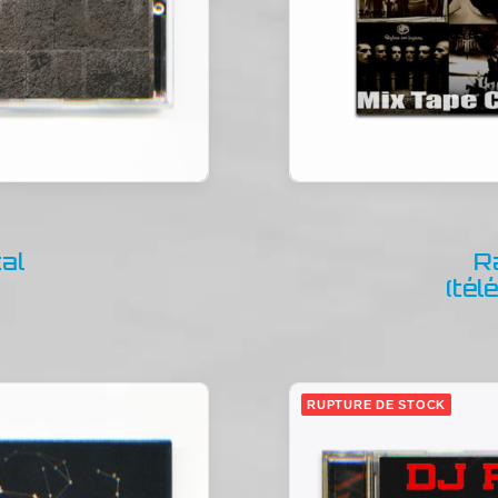
al
R
(té
RUPTURE DE STOCK